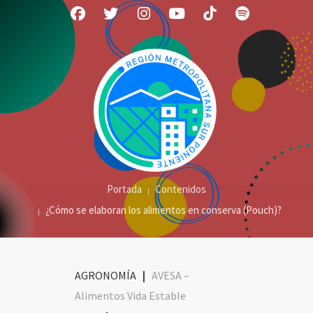
Portada
Contenidos
¿Cómo se elaboran los alimentos en conserva (Pouch)?
AGRONOMÍA
|
AVESA –
Alimentos Vida Estable