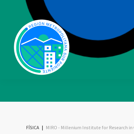
FÍSICA
|
MIRO - Millenium Institute for Research in