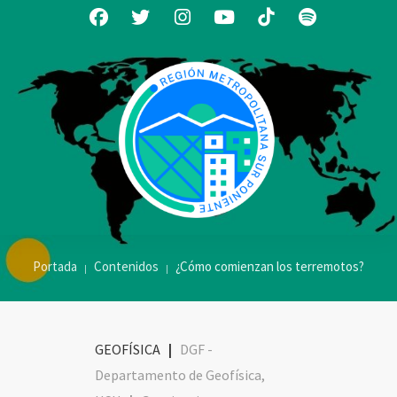
Portada
Contenidos
¿Cómo comienzan los terremotos?
GEOFÍSICA
|
DGF -
Departamento de Geofísica,