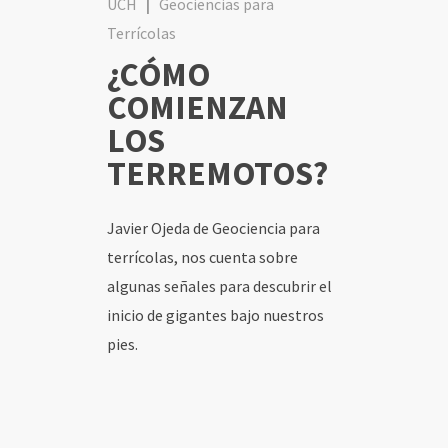
UCH
|
Geociencias para
Terrícolas
INICIO
¿CÓMO
COMIENZAN
CONTENIDOS
LOS
SOCIOS
TERREMOTOS?
USUARIOS
Javier Ojeda de Geociencia para
terrícolas, nos cuenta sobre
algunas señales para descubrir el
inicio de gigantes bajo nuestros
pies.