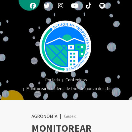
Portada
Contenidos
Monitorear la cadena de frío. Un nuevo desafío
AGRONOMÍA
|
Gesex
MONITOREAR