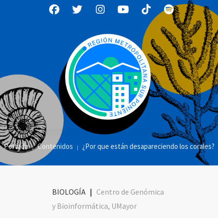
Portada
Contenidos
¿Por que están desapareciendo los corales?
BIOLOGÍA
|
Centro de Genómica
y Bioinformática, UMayor