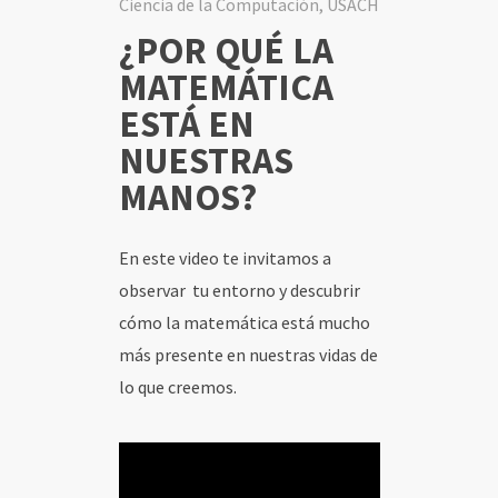
Ciencia de la Computación, USACH
¿POR QUÉ LA
INICIO
MATEMÁTICA
ESTÁ EN
CONTENIDOS
NUESTRAS
SOCIOS
MANOS?
USUARIOS
En este video te invitamos a
observar tu entorno y descubrir
cómo la matemática está mucho
más presente en nuestras vidas de
lo que creemos.