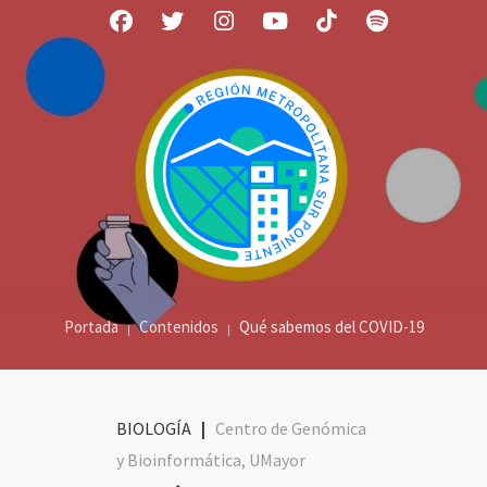
Portada
Contenidos
Qué sabemos del COVID-19
BIOLOGÍA
|
Centro de Genómica
y Bioinformática, UMayor