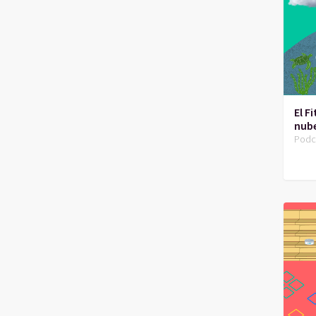
El F
nub
Podc