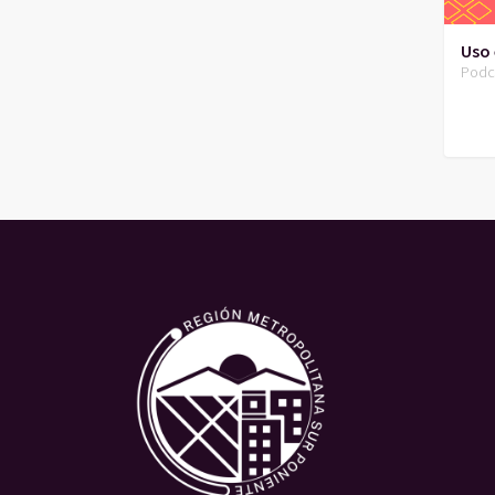
Uso 
Podc