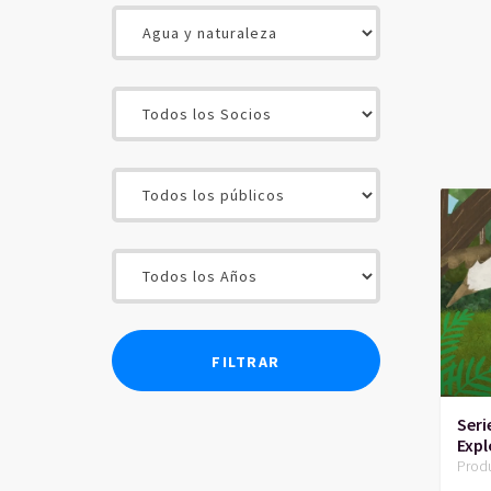
Ser
Exp
Prod