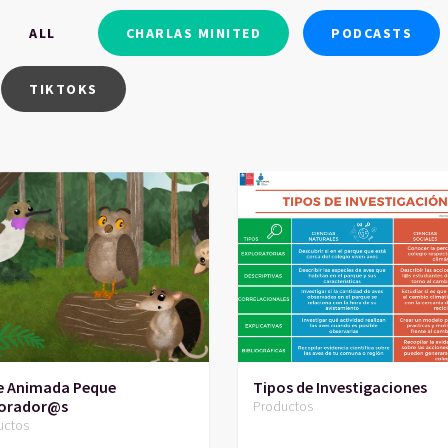
ALL
CHARLAS MINITED
PODCASTS
TIKTOKS
ie Animada Peque
Tipos de Investigaciones
lorador@s
Productos
uctos