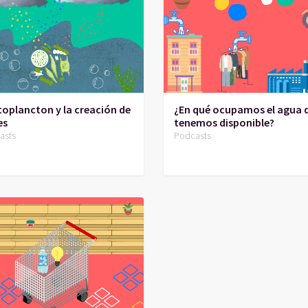
itoplancton y la creación de
¿En qué ocupamos el agua 
es
tenemos disponible?
asts
Podcasts