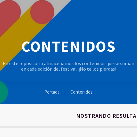
CONTENIDOS
En este repositorio almacenamos los contenidos que se suman
en cada edición del festival. ¡No te los pierdas!
Portada
Contenidos
MOSTRANDO RESULT