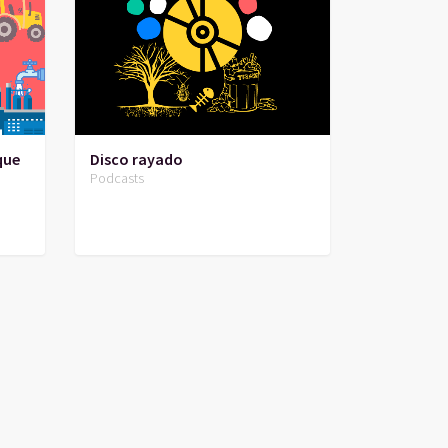
que
Disco rayado
Podcasts