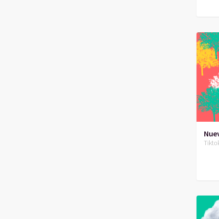
Nuev
Tikto