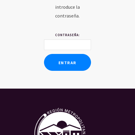
introduce la
contraseña.
INICIO
CONTENIDOS
CONTRASEÑA:
SOCIOS
USUARIOS